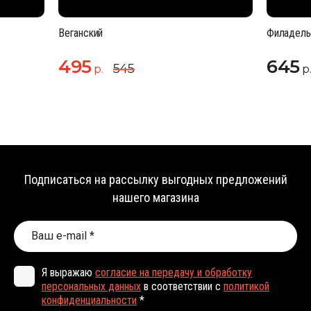
Веганский
Филадель
495
645
545
р.
р
Подписаться на рассылку выгодных предложений
нашего магазина
Я выражаю
согласие на передачу и обработку
персональных данных
в соответствии с
политикой
конфиденциальности
*