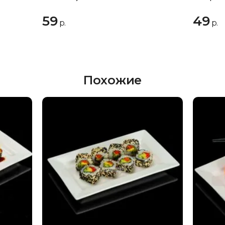
59
49
р.
р.
Похожие