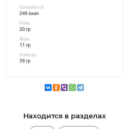
Калорийность
349 ккал
Белки
20 гр
Жиры
11 гр
Углеводы
39 гр
Находится в разделах