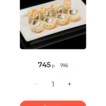
745
795
р.